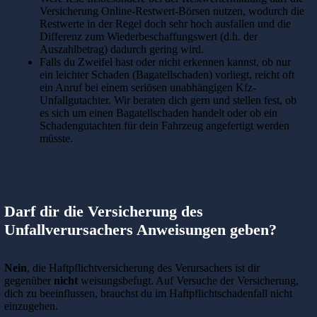
Versicherung Online-Restwert-Börsen nutzen, wodurch die
Restwerte in der Regel doch sehr hoch ausfallen und die
Differenz zum Wiederbeschaffungswert (d.h. der
Auszahlbetrag) dadurch gering wird.
Falls du Zweifel hast oder nicht erkennen kannst, ob nur
ein leichter Schaden (Bagatellschaden) vorliegt, reicht oft
ein Anruf bei einem seriösen unabhängigen Kfz-
Unfallgutachter. Wir beraten dich gern und stellen fest, ob
es sich um einen Bagatellschaden handelt oder ob ein
Schadengutachten für dein Fahrzeug angefertigt werden
müsste.
Darf dir die Versicherung des
Unfallverursachers Anweisungen geben?
Nein
, die Haftpflichtversicherung des Verursachers ist dir
gegenüber
nicht
weisungsbefugt. Auf Versuche der Versicherung,
dich zu beeinflussen, brauchst du im Haftpflichtschadenfall nicht
einzugehen.