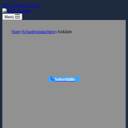
TÜV Termin buchen
Menü
Start
Schadengutachten
Anklam
Unfallgutachten & Schadengutachten
in Anklam
Unabhängig und rechtssicher.
Soforthilfe