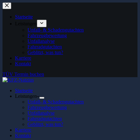
Zum
Inhalt
springen
Startseite
Leistungen
Unfall- & Schadengutachten
Fahrzeugbewertung
Unfallanalyse
Fahrradgutachten
Geblitzt, was tun?
Karriere
Kontakt
TÜV Termin buchen
Startseite
Leistungen
Unfall- & Schadengutachten
Fahrzeugbewertung
Unfallanalyse
Fahrradgutachten
Geblitzt, was tun?
Karriere
Kontakt