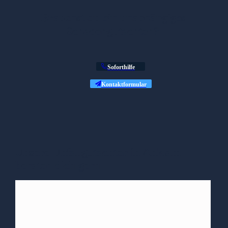
Brauchst du ein unabhängiges
Schadengutachten?
Soforthilfe
Kontaktformular
Unsere Unfallgutachter in Anklam
beraten dich gern