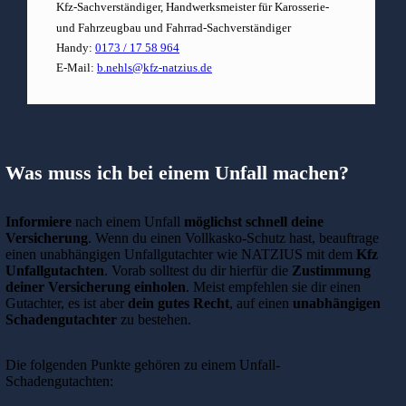
Kfz-Sachverständiger, Handwerksmeister für Karosserie-
und Fahrzeugbau und Fahrrad-Sachverständiger
Handy:
0173 / 17 58 964
E-Mail:
b.nehls@kfz-natzius.de
Was muss ich bei einem Unfall machen?
Informiere
nach einem Unfall
möglichst schnell deine
Versicherung
. Wenn du einen Vollkasko-Schutz hast, beauftrage
einen unabhängigen Unfallgutachter wie NATZIUS mit dem
Kfz
Unfallgutachten
. Vorab solltest du dir hierfür die
Zustimmung
deiner Versicherung einholen
. Meist empfehlen sie dir einen
Gutachter, es ist aber
dein gutes Recht
, auf einen
unabhängigen
Schadengutachter
zu bestehen.
Die folgenden Punkte gehören zu einem Unfall-
Schadengutachten: