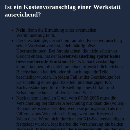
Ist ein Kostenvoranschlag einer Werkstatt
ausreichend?
Nein,
denn die Ermittlung einer eventuellen
Wertminderung fehlt.
Der Geschädigte, der sich nur auf den Kostenvoranschlag
seiner Werkstatt verlässt, erlebt häufig böse
Überraschungen. Bei Streitigkeiten, die nicht selten vor
Gericht enden, hat der
Kostenvoranschlag später keine
beweissichernde Funktion
. Der Kfz-Sachverständige
kann erkennen, ob es sich um einen offensichtlich leichten
Blechschaden handelt oder ob auch tragende Teile
beschädigt wurden. In jedem Fall ist der Geschädigte bei
Einschaltung eines qualifizierten, unabhängigen Kfz-
Sachverständigen für die Erstellung eines Unfall- und
Schadengutachtens auf der sicheren Seite.
Nach einem aktuellen Urteil vom 07.06.2005 muss die
Versicherung bei fiktiver Abrechnung nur dann die (vollen)
Reparaturkosten auszahlen, wenn sie geringer sind als die
Differenz aus Wiederbeschaffungswert und Restwert.
Wenn diese Werte nicht durch einen Kfz-Sachverständigen
festgelegt wurden, legt hierbei die Versicherung die beiden
Were fest. Insbesondere bei der Restwertermittlung darf die