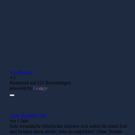
zuverlässig
g ist
weiter.
deshalb
besonders
Mehr
wichtig.
erfahren
Mehr
erfahren
Kfz-Natzius
4.5
Basierend auf 151 Bewertungen
powered by
G
o
o
g
l
e
Anne-Kathrin Fritz
vor 1 Jahr
Sehr freundliche Mitarbeiter nehmen sich sofort für einen Zeit
und beraten einen direkt! Sehr zu empfehlen! Ohne Termin