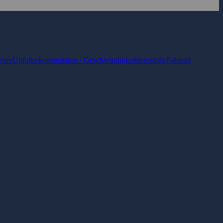
eure
Unfallrekonstruktion / Geschwindigkeitsverstöße
Fahrrad