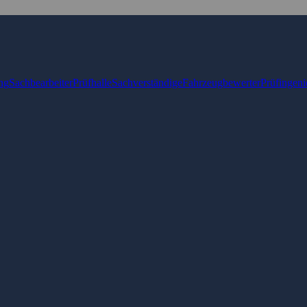
ng
Sachbearbeiter
Prüfhalle
Sachverständige
Fahrzeugbewerter
Prüfingeni