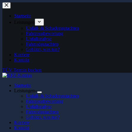
Zum
Inhalt
springen
Startseite
Leistungen
Unfall- & Schadengutachten
Fahrzeugbewertung
Unfallanalyse
Fahrradgutachten
Geblitzt, was tun?
Karriere
Kontakt
TÜV Termin buchen
Startseite
Leistungen
Unfall- & Schadengutachten
Fahrzeugbewertung
Unfallanalyse
Fahrradgutachten
Geblitzt, was tun?
Karriere
Kontakt