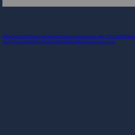
Alle
Geschäftsführung
Geschäftsleitung
Assistentin der Geschäftsführu
Sachverständige
Buchhaltung
Marketing
Projektmanagement