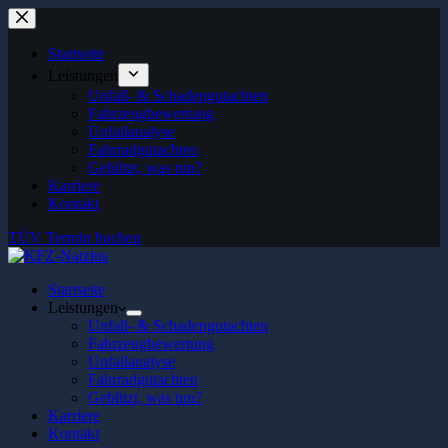
Zum
Inhalt
springen
Startseite
Leistungen
Unfall- & Schadengutachten
Fahrzeugbewertung
Unfallanalyse
Fahrradgutachten
Geblitzt, was tun?
Karriere
Kontakt
TÜV Termin buchen
Startseite
Leistungen
Unfall- & Schadengutachten
Fahrzeugbewertung
Unfallanalyse
Fahrradgutachten
Geblitzt, was tun?
Karriere
Kontakt